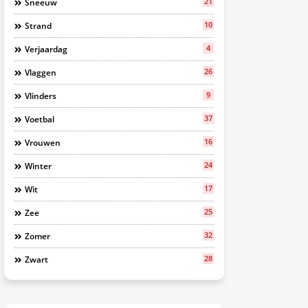
21
Sneeuw
10
Strand
4
Verjaardag
26
Vlaggen
9
Vlinders
37
Voetbal
16
Vrouwen
24
Winter
17
Wit
25
Zee
32
Zomer
28
Zwart