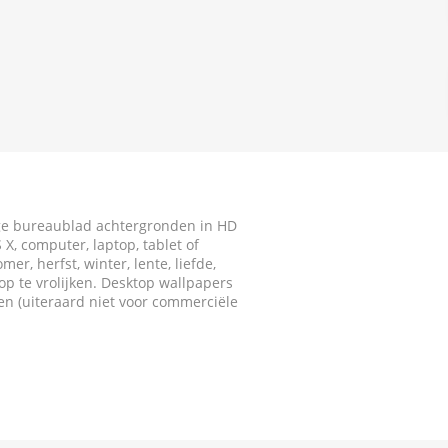
ige bureaublad achtergronden in HD
X, computer, laptop, tablet of
r, herfst, winter, lente, liefde,
p te vrolijken. Desktop wallpapers
ken (uiteraard niet voor commerciële