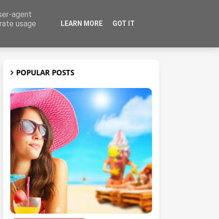
user-agent
erate usage
LEARN MORE
GOT IT
t
3D
POPULAR POSTS