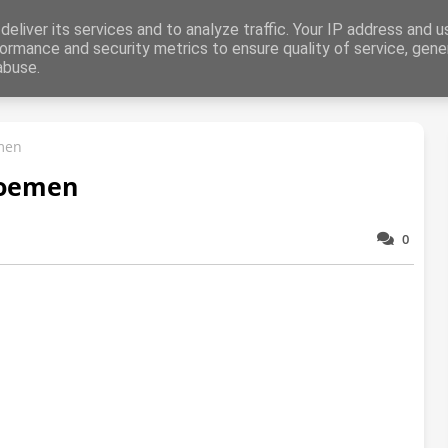
aring
eliver its services and to analyze traffic. Your IP address and 
ormance and security metrics to ensure quality of service, gen
abuse.
Dieren
Liefde
Abstract
Zomer
Herfst
Winter
Kers
men
loemen
0