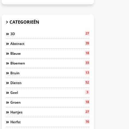
CATEGORIEËN
27
3D
39
Abstract
18
Blauw
33
Bloemen
13
Bruin
52
Dieren
3
Geel
18
Groen
27
Hartjes
16
Herfst