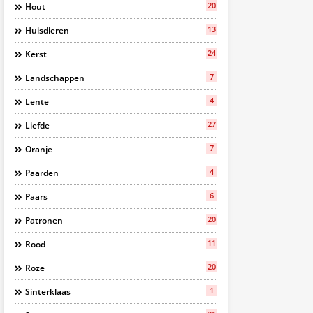
20
Hout
13
Huisdieren
24
Kerst
7
Landschappen
4
Lente
27
Liefde
7
Oranje
4
Paarden
6
Paars
20
Patronen
11
Rood
20
Roze
1
Sinterklaas