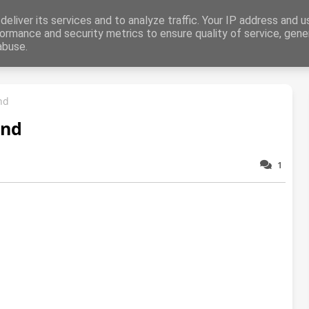
aring
eliver its services and to analyze traffic. Your IP address and 
ormance and security metrics to ensure quality of service, gen
abuse.
Dieren
Liefde
Abstract
Zomer
Herfst
Winter
Kers
nd
ond
1