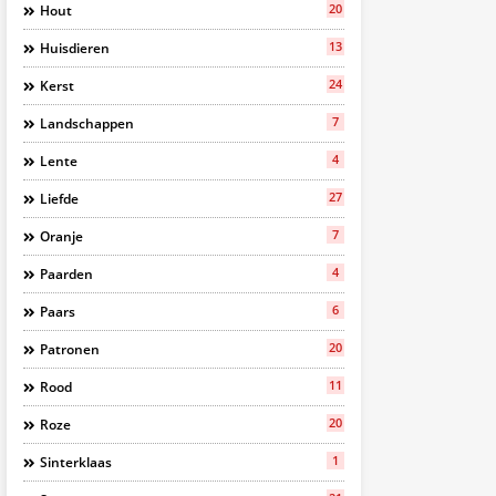
20
Hout
13
Huisdieren
24
Kerst
7
Landschappen
4
Lente
27
Liefde
7
Oranje
4
Paarden
6
Paars
20
Patronen
11
Rood
20
Roze
1
Sinterklaas