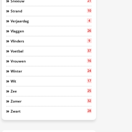
21
Sneeuw
10
Strand
4
Verjaardag
26
Vlaggen
9
Vlinders
37
Voetbal
16
Vrouwen
24
Winter
17
Wit
25
Zee
32
Zomer
28
Zwart