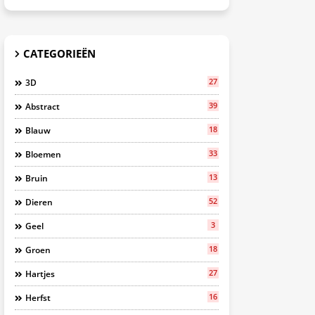
CATEGORIEËN
27
3D
39
Abstract
18
Blauw
33
Bloemen
13
Bruin
52
Dieren
3
Geel
18
Groen
27
Hartjes
16
Herfst