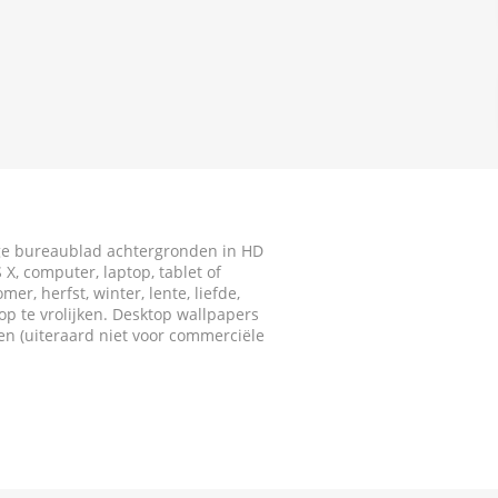
ige bureaublad achtergronden in HD
X, computer, laptop, tablet of
r, herfst, winter, lente, liefde,
p te vrolijken. Desktop wallpapers
ken (uiteraard niet voor commerciële