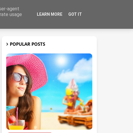
user-agent
erate usage
LEARN MORE
GOT IT
t
3D
POPULAR POSTS