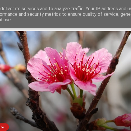
aring
eliver its services and to analyze traffic. Your IP address and 
ormance and security metrics to ensure quality of service, gen
abuse.
Dieren
Liefde
Abstract
Zomer
Herfst
Winter
Kers
nte