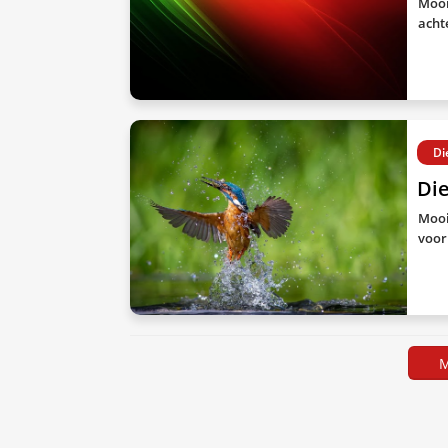
Mooi
acht
Di
Di
Mooi
voor
M