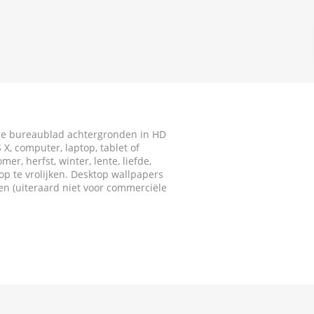
ige bureaublad achtergronden in HD
X, computer, laptop, tablet of
r, herfst, winter, lente, liefde,
p te vrolijken. Desktop wallpapers
ken (uiteraard niet voor commerciële