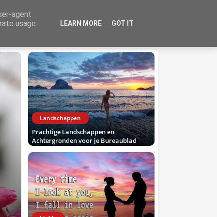
user-agent
erate usage
LEARN MORE
GOT IT
t
3D
Landschappen
Prachtige Landschappen en
Achtergronden voor je Bureaublad