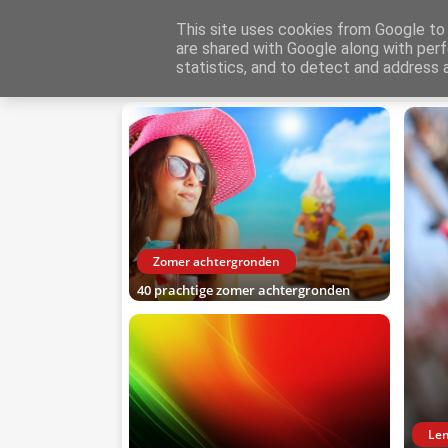
Over Ons
Contact
Privacybeleid
Cookieverkl
This site uses cookies from Google to d
are shared with Google along with perf
Mooie Achtergronden
statistics, and to detect and address 
Home
Zomer achtergronden
40 prachtige zomer achtergronden
Le