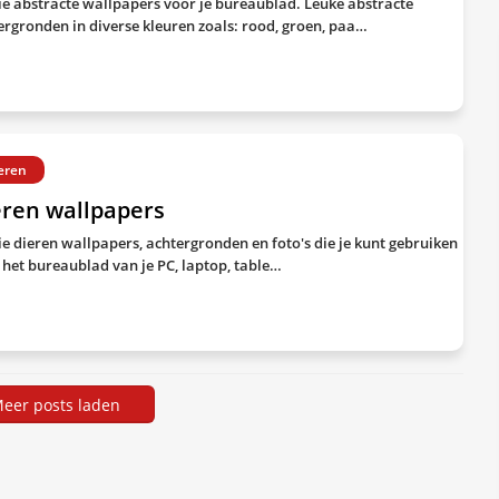
e abstracte wallpapers voor je bureaublad. Leuke abstracte
ergronden in diverse kleuren zoals: rood, groen, paa…
eren
eren wallpapers
e dieren wallpapers, achtergronden en foto's die je kunt gebruiken
 het bureaublad van je PC, laptop, table…
eer posts laden