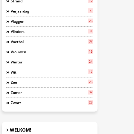
10
Strand
4
Verjaardag
26
Vlaggen
9
Vlinders
37
Voetbal
16
Vrouwen
24
Winter
17
Wit
25
Zee
32
Zomer
28
Zwart
WELKOM!