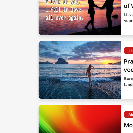
of 
Liev
voor
La
Pr
voo
Bure
land
Ab
Mo