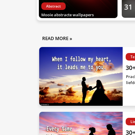
31
Abstract
Mooie abstracte wallpapers
READ MORE »
Te
30
Prac
lief
Li
30+