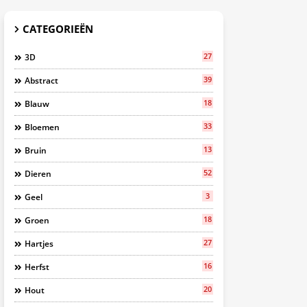
CATEGORIEËN
27
3D
39
Abstract
18
Blauw
33
Bloemen
13
Bruin
52
Dieren
3
Geel
18
Groen
27
Hartjes
16
Herfst
20
Hout