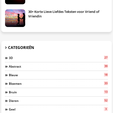
30+ Korte Lieve Liefdes Teksten voor Vriend of
Vriendin
CATEGORIEËN
27
3D
39
Abstract
18
Blauw
33
Bloemen
13
Bruin
52
Dieren
3
Geel