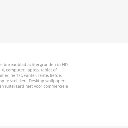
ige bureaublad achtergronden in HD
X, computer, laptop, tablet of
r, herfst, winter, lente, liefde,
p te vrolijken. Desktop wallpapers
ken (uiteraard niet voor commerciële