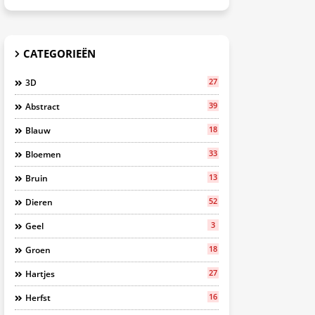
CATEGORIEËN
27
3D
39
Abstract
18
Blauw
33
Bloemen
13
Bruin
52
Dieren
3
Geel
18
Groen
27
Hartjes
16
Herfst