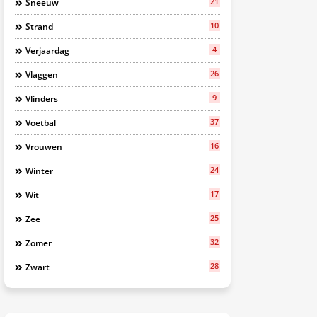
21
Sneeuw
10
Strand
4
Verjaardag
26
Vlaggen
9
Vlinders
37
Voetbal
16
Vrouwen
24
Winter
17
Wit
25
Zee
32
Zomer
28
Zwart