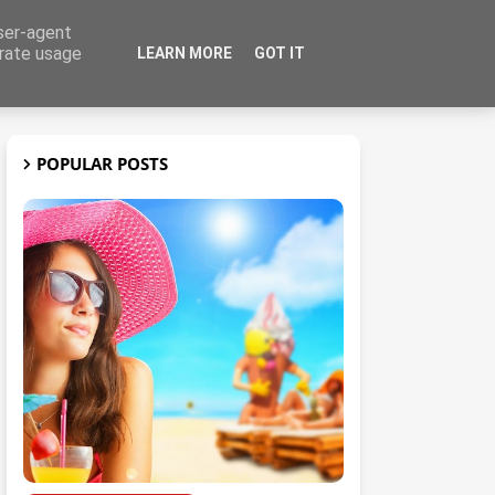
user-agent
erate usage
LEARN MORE
GOT IT
t
3D
POPULAR POSTS