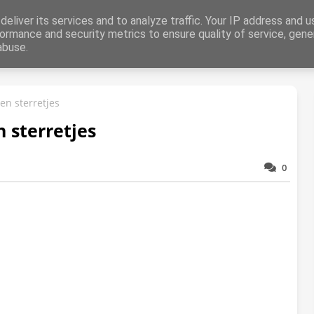
aring
eliver its services and to analyze traffic. Your IP address and 
ormance and security metrics to ensure quality of service, gen
abuse.
Dieren
Liefde
Abstract
Zomer
Herfst
Winter
Kers
en sterretjes
 sterretjes
0