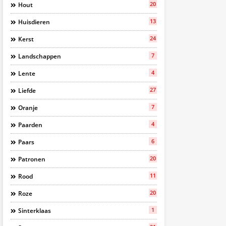
20
Hout
13
Huisdieren
24
Kerst
7
Landschappen
4
Lente
27
Liefde
7
Oranje
4
Paarden
6
Paars
20
Patronen
11
Rood
20
Roze
1
Sinterklaas