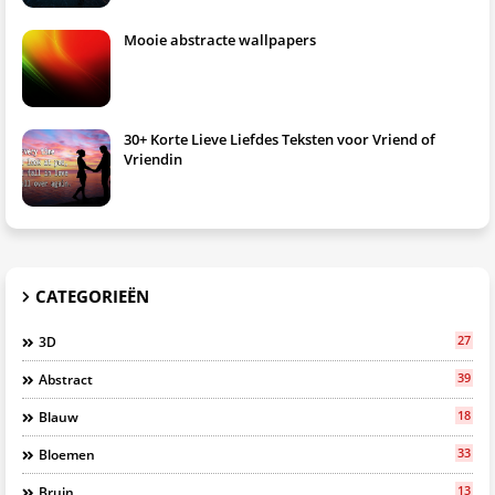
Mooie abstracte wallpapers
30+ Korte Lieve Liefdes Teksten voor Vriend of
Vriendin
CATEGORIEËN
27
3D
39
Abstract
18
Blauw
33
Bloemen
13
Bruin