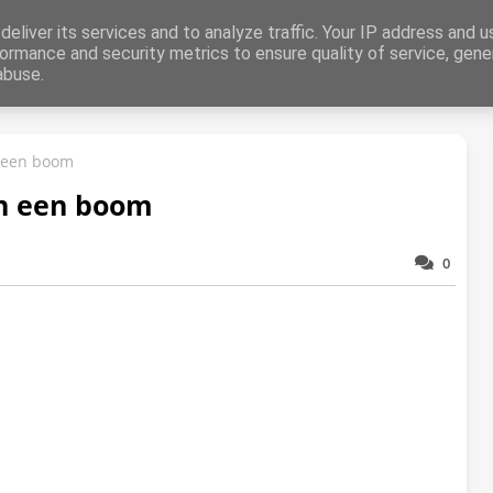
aring
eliver its services and to analyze traffic. Your IP address and 
ormance and security metrics to ensure quality of service, gen
abuse.
Dieren
Liefde
Abstract
Zomer
Herfst
Winter
Kers
n een boom
an een boom
0