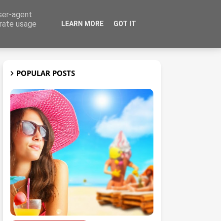
user-agent
erate usage
LEARN MORE
GOT IT
t
3D
POPULAR POSTS