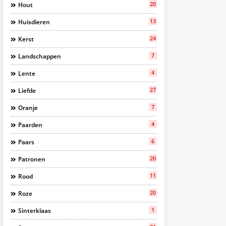
20
Hout
13
Huisdieren
24
Kerst
7
Landschappen
4
Lente
27
Liefde
7
Oranje
4
Paarden
6
Paars
20
Patronen
11
Rood
20
Roze
1
Sinterklaas