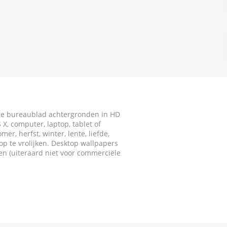
ige bureaublad achtergronden in HD
X, computer, laptop, tablet of
r, herfst, winter, lente, liefde,
p te vrolijken. Desktop wallpapers
ken (uiteraard niet voor commerciële