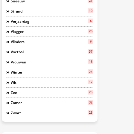
21
Sneeuw
10
Strand
4
Verjaardag
26
Vlaggen
9
Vlinders
37
Voetbal
16
Vrouwen
24
Winter
17
Wit
25
Zee
32
Zomer
28
Zwart