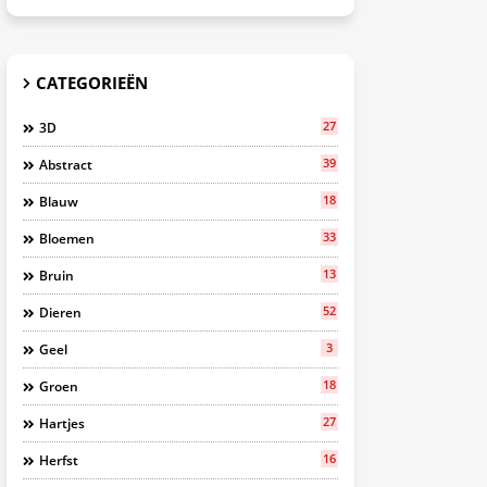
CATEGORIEËN
27
3D
39
Abstract
18
Blauw
33
Bloemen
13
Bruin
52
Dieren
3
Geel
18
Groen
27
Hartjes
16
Herfst