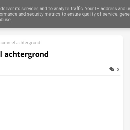
aring
eliver its services and to analyze traffic. Your IP address and 
ormance and security metrics to ensure quality of service, gen
abuse.
Dieren
Liefde
Abstract
Zomer
Herfst
Winter
Kers
hommel achtergrond
 achtergrond
0