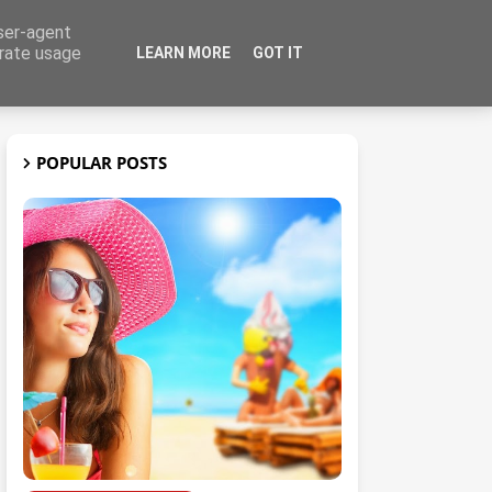
user-agent
erate usage
LEARN MORE
GOT IT
t
3D
POPULAR POSTS