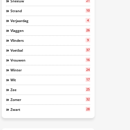
21
Sneeuw
10
Strand
4
Verjaardag
26
Vlaggen
9
Vlinders
37
Voetbal
16
Vrouwen
24
Winter
17
Wit
25
Zee
32
Zomer
28
Zwart