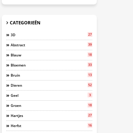
CATEGORIEËN
27
3D
39
Abstract
18
Blauw
33
Bloemen
13
Bruin
52
Dieren
3
Geel
18
Groen
27
Hartjes
16
Herfst