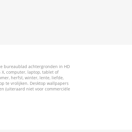
ige bureaublad achtergronden in HD
X, computer, laptop, tablet of
r, herfst, winter, lente, liefde,
p te vrolijken. Desktop wallpapers
ken (uiteraard niet voor commerciële