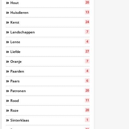
20
Hout
13
Huisdieren
24
Kerst
7
Landschappen
4
Lente
27
Liefde
7
Oranje
4
Paarden
6
Paars
20
Patronen
11
Rood
20
Roze
1
Sinterklaas