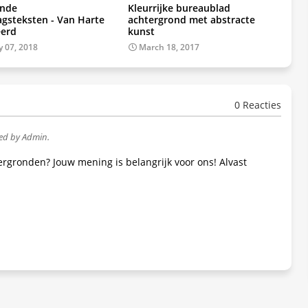
ende
Kleurrijke bureaublad
agsteksten - Van Harte
achtergrond met abstracte
eerd
kunst
y 07, 2018
March 18, 2017
0 Reacties
wed by Admin.
tergronden? Jouw mening is belangrijk voor ons! Alvast