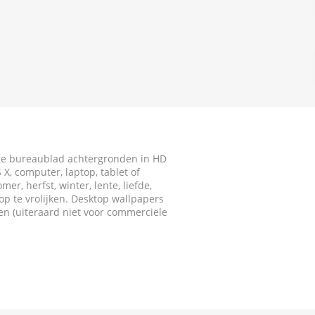
ige bureaublad achtergronden in HD
X, computer, laptop, tablet of
r, herfst, winter, lente, liefde,
p te vrolijken. Desktop wallpapers
ken (uiteraard niet voor commerciële