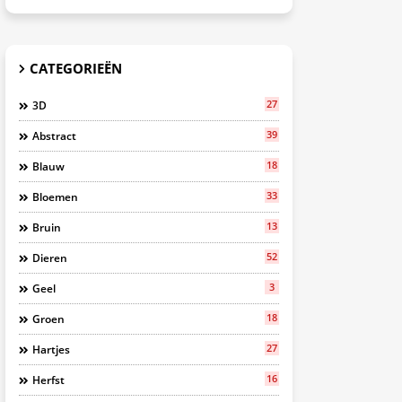
CATEGORIEËN
27
3D
39
Abstract
18
Blauw
33
Bloemen
13
Bruin
52
Dieren
3
Geel
18
Groen
27
Hartjes
16
Herfst