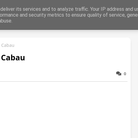
aring
eliver its services and to analyze traffic. Your IP address and 
ormance and security metrics to ensure quality of service, gen
abuse.
Dieren
Liefde
Abstract
Zomer
Herfst
Winter
Kers
e Cabau
e Cabau
0