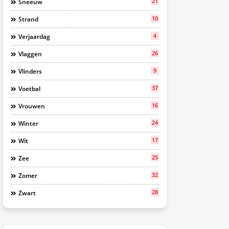
21
Sneeuw
10
Strand
4
Verjaardag
26
Vlaggen
9
Vlinders
37
Voetbal
16
Vrouwen
24
Winter
17
Wit
25
Zee
32
Zomer
28
Zwart