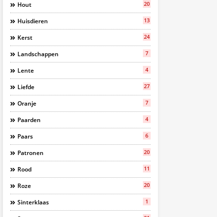
20
Hout
13
Huisdieren
24
Kerst
7
Landschappen
4
Lente
27
Liefde
7
Oranje
4
Paarden
6
Paars
20
Patronen
11
Rood
20
Roze
1
Sinterklaas