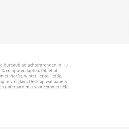
ige bureaublad achtergronden in HD
X, computer, laptop, tablet of
r, herfst, winter, lente, liefde,
p te vrolijken. Desktop wallpapers
ken (uiteraard niet voor commerciële