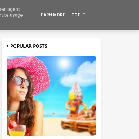
user-agent
erate usage
LEARN MORE
GOT IT
t
3D
POPULAR POSTS