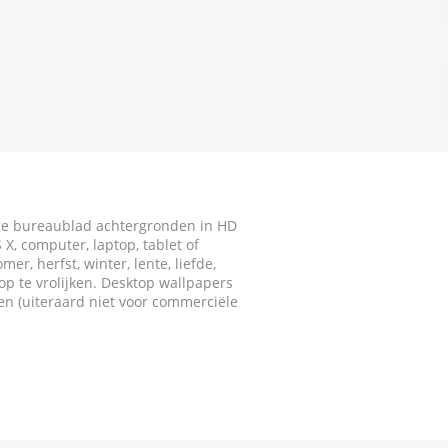
ige bureaublad achtergronden in HD
X, computer, laptop, tablet of
r, herfst, winter, lente, liefde,
p te vrolijken. Desktop wallpapers
ken (uiteraard niet voor commerciële