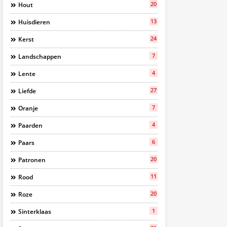
20
Hout
13
Huisdieren
24
Kerst
7
Landschappen
4
Lente
27
Liefde
7
Oranje
4
Paarden
6
Paars
20
Patronen
11
Rood
20
Roze
1
Sinterklaas