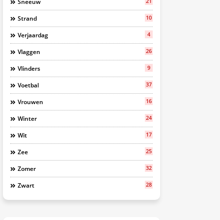
21
Sneeuw
10
Strand
4
Verjaardag
26
Vlaggen
9
Vlinders
37
Voetbal
16
Vrouwen
24
Winter
17
Wit
25
Zee
32
Zomer
28
Zwart