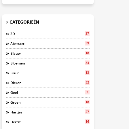
CATEGORIEËN
27
3D
39
Abstract
18
Blauw
33
Bloemen
13
Bruin
52
Dieren
3
Geel
18
Groen
27
Hartjes
16
Herfst