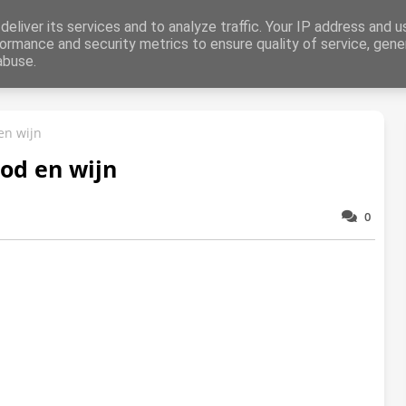
aring
eliver its services and to analyze traffic. Your IP address and 
ormance and security metrics to ensure quality of service, gen
abuse.
Dieren
Liefde
Abstract
Zomer
Herfst
Winter
Kers
en wijn
od en wijn
0