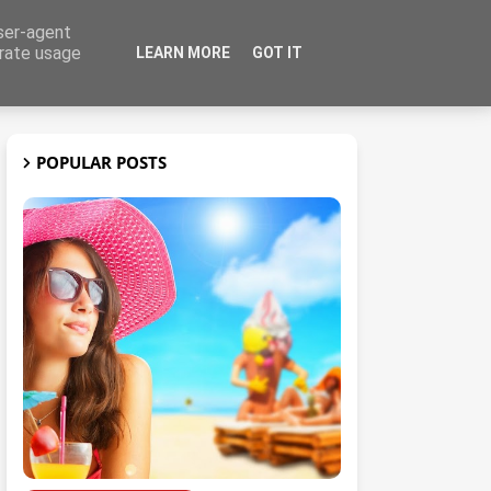
user-agent
erate usage
LEARN MORE
GOT IT
t
3D
POPULAR POSTS